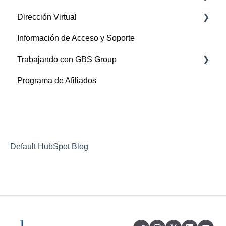
Dirección Virtual
LLCs (Limited Liability Companies)
Información de Acceso y Soporte
Florida
Manejo de correspondencia
Trabajando con GBS Group
Administración de cuenta
Programa de Afiliados
Facturación y Planes
Bancos
Impuestos
Default HubSpot Blog